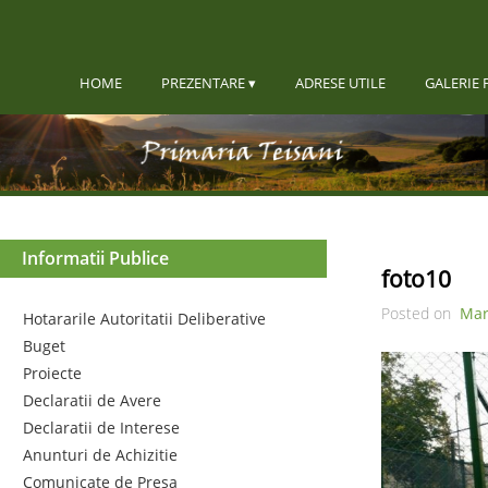
HOME
PREZENTARE
ADRESE UTILE
GALERIE 
Informatii Publice
foto10
Posted on
Mar
Hotararile Autoritatii Deliberative
Buget
Proiecte
Declaratii de Avere
Declaratii de Interese
Anunturi de Achizitie
Comunicate de Presa