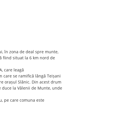
ui, în zona de deal spre munte,
ă fiind situat la 6 km nord de
, care leagă
n care se ramifică lângă Teișani
e orașul Slănic. Din acest drum
e duce la Vălenii de Munte, unde
iu, pe care comuna este