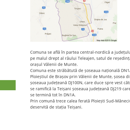
Comuna se află în partea central-nordică a județul
pe malul drept al râului Teleajen, satul de reședinț
orașul Vălenii de Munte.
Comuna este străbătută de șoseaua națională DN1A
Ploieștiul de Brașov prin Vălenii de Munte, șosea di
șoseaua județeană DJ100N, care duce spre vest cătr
se ramifică la Teișani șoseaua județeană DJ219 car
se termină tot în DN1A.
Prin comună trece calea ferată Ploiești Sud-Mănec
deservită de stația Teișani.