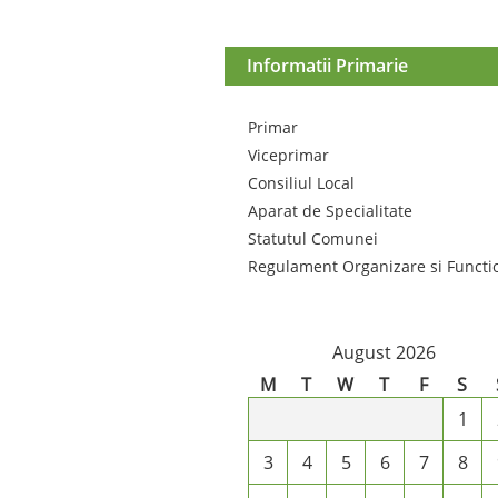
Informatii Primarie
Primar
Viceprimar
Consiliul Local
Aparat de Specialitate
Statutul Comunei
Regulament Organizare si Functi
August 2026
M
T
W
T
F
S
1
3
4
5
6
7
8